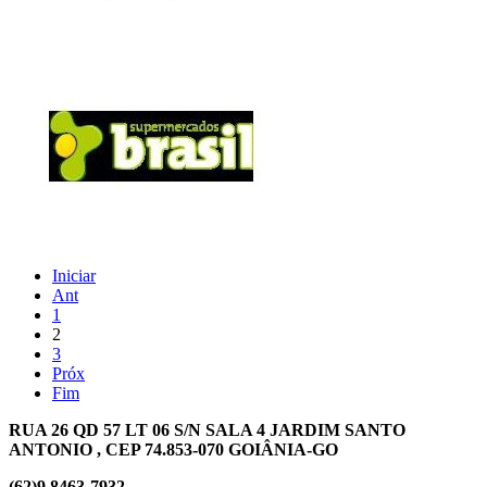
Iniciar
Ant
1
2
3
Próx
Fim
RUA 26 QD 57 LT 06 S/N SALA 4 JARDIM SANTO
ANTONIO , CEP 74.853-070 GOIÂNIA-GO
(62)9 8463-7932